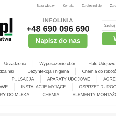
Baza wiedzy
Kontakt
Zarejestruj się
Zalo
INFOLINIA
+48 690 096 690
Napisz do nas
Urządzenia
Wyposażenie obór
Hale Udojowe
dzalniki
Dezynfekcja i higiena
Chemia do robot
PULSACJA
APARATY UDOJOWE
AGRE
OWE
INSTALACJE MYJĄCE
OSPRZĘT RURO
TRY DO MLEKA
CHEMIA
ELEMENTY MONTA