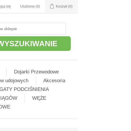
guj się
Ulubione
(0)
Koszyk
(0)
WYSZUKIWANIE
Dojarki Przewodowe
ów udojowych
Akcesoria
GATY PODCIŚNIENIA
CIĄGÓW
WĘŻE
ŻOWE