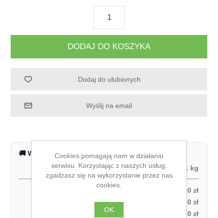
DODAJ DO KOSZYKA
Dodaj do ulubionych
Wyślij na email
🚚 Wysyłka na terenie całej Polski
Cookies pomagają nam w działaniu
serwisu. Korzystając z naszych usług,
Waga produktu:
1 kg
zgadzasz się na wykorzystanie przez nas
cookies.
Odbiór własny:
0,00 zł
Kurier DPD – za pobraniem (1 paczka):
27,00 zł
OK
Kurier DPD – przedpłata (1 paczka):
21,00 zł