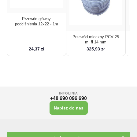
Przewód główny
podciśnienia 12x22 - 1m
Przewód mleczny PCV 25
Pr
m, fi 14 mm
24,37 zł
325,93 zł
INFOLINIA
+48 690 096 690
Napisz do nas