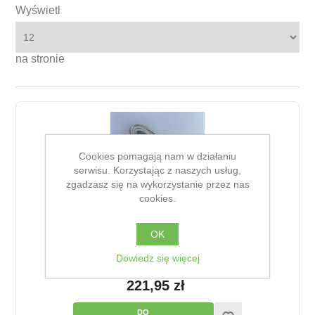
Wyświetl
na stronie
Cookies pomagają nam w działaniu
serwisu. Korzystając z naszych usług,
zgadzasz się na wykorzystanie przez nas
cookies.
OK
Dowiedz się więcej
Czujnik grubości lodu PACKO 3m biały
221,95 zł