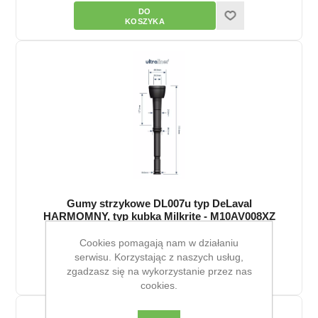
Gumy strzykowe DL007u typ DeLaval
HARMOMNY, typ kubka Milkrite - M10AV008XZ
109,95 zł
Cookies pomagają nam w działaniu
serwisu. Korzystając z naszych usług,
zgadzasz się na wykorzystanie przez nas
cookies.