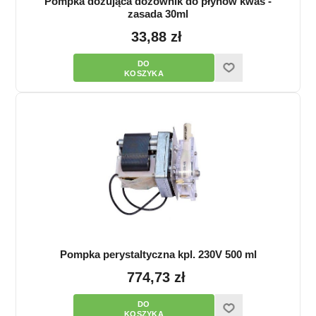
Pompka dozująca dozownik do płynów kwas -
zasada 30ml
33,88 zł
Pompka perystaltyczna kpl. 230V 500 ml
774,73 zł