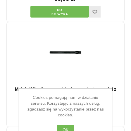
Myjnia WA – 3 – przewód odprowadzający myjni z
kulą
Cookies pomagają nam w działaniu
40,32 zł
serwisu. Korzystając z naszych usług,
zgadzasz się na wykorzystanie przez nas
cookies.
OK