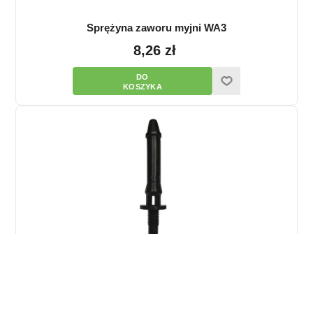
Sprężyna zaworu myjni WA3
8,26 zł
Trzpień uchwytu myjącego (świeca manifoldu)
POLANES
39,05 zł