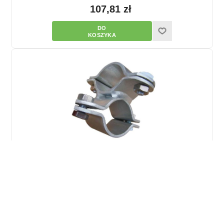
107,81 zł
Obejma krzyżowa 1 1/2" /52
107,26 zł