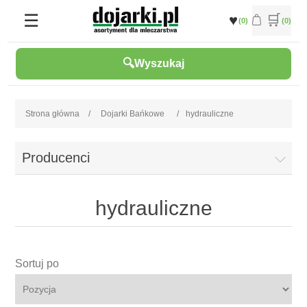
(0)
(0)
Wyszukaj
Strona główna
/
Dojarki Bańkowe
/
hydrauliczne
Producenci
hydrauliczne
Sortuj po