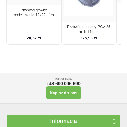
P
Przewód główny
podciśnienia 12x22 - 1m
Przewód mleczny PCV 25
m, fi 14 mm
24,37 zł
325,93 zł
INFOLINIA
+48 690 096 690
Napisz do nas
Informacja