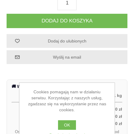
DODAJ DO KOSZYKA
Dodaj do ulubionych
Wyślij na email
🚚 Wysyłka na terenie całej Polski
Cookies pomagają nam w działaniu
Waga produktu:
1 kg
serwisu. Korzystając z naszych usług,
zgadzasz się na wykorzystanie przez nas
Odbiór własny:
0,00 zł
cookies.
Kurier DPD – za pobraniem (1 paczka):
27,00 zł
Kurier DPD – przedpłata (1 paczka):
21,00 zł
OK
Ostateczny koszt dostawy może się różnić w zależności od