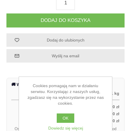
DODAJ DO KOSZYKA
Dodaj do ulubionych
Wyślij na email
🚚 Wysyłka na terenie całej Polski
Cookies pomagają nam w działaniu
serwisu. Korzystając z naszych usług,
Waga produktu:
1 kg
zgadzasz się na wykorzystanie przez nas
cookies.
Odbiór własny:
0,00 zł
Kurier DPD – za pobraniem (1 paczka):
27,00 zł
OK
Kurier DPD – przedpłata (1 paczka):
21,00 zł
Dowiedz się więcej
Ostateczny koszt dostawy może się różnić w zależności od