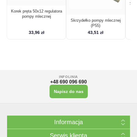
Skr
Korek pręta 50x12 regulatora
pompy mlecznej
Skrzydełko pompy mlecznej
(P55)
33,96 zł
43,51 zł
INFOLINIA
+48 690 096 690
Napisz do nas
Informacja
Serwis klienta