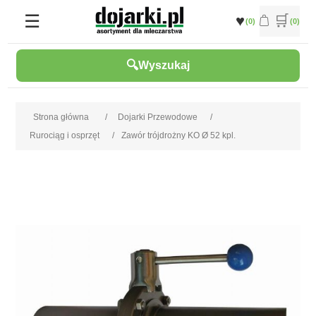
(0)
(0)
Wyszukaj
Strona główna
/
Dojarki Przewodowe
/
Rurociąg i osprzęt
/
Zawór trójdrożny KO Ø 52 kpl.