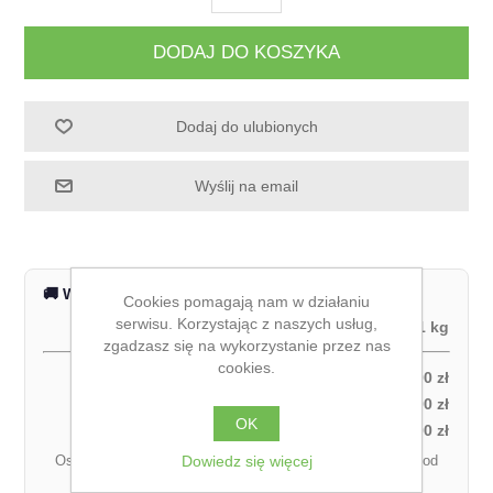
DODAJ DO KOSZYKA
Dodaj do ulubionych
Wyślij na email
🚚 Wysyłka na terenie całej Polski
Cookies pomagają nam w działaniu
serwisu. Korzystając z naszych usług,
Waga produktu:
1 kg
zgadzasz się na wykorzystanie przez nas
cookies.
Odbiór własny:
0,00 zł
Kurier DPD – za pobraniem (1 paczka):
27,00 zł
OK
Kurier DPD – przedpłata (1 paczka):
21,00 zł
Dowiedz się więcej
Ostateczny koszt dostawy może się różnić w zależności od
łącznej wagi zamówienia.