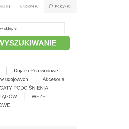
guj się
Ulubione
(0)
Koszyk
(0)
WYSZUKIWANIE
Dojarki Przewodowe
ów udojowych
Akcesoria
GATY PODCIŚNIENIA
CIĄGÓW
WĘŻE
ŻOWE