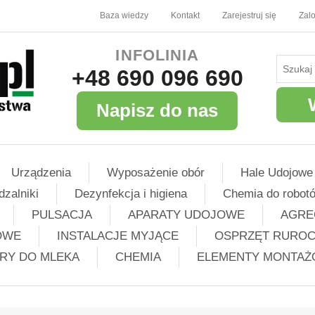
Baza wiedzy
Kontakt
Zarejestruj się
Zalo
INFOLINIA
+48 690 096 690
Napisz do nas
Urządzenia
Wyposażenie obór
Hale Udojowe
dzalniki
Dezynfekcja i higiena
Chemia do robot
PULSACJA
APARATY UDOJOWE
AGRE
OWE
INSTALACJE MYJĄCE
OSPRZĘT RURO
TRY DO MLEKA
CHEMIA
ELEMENTY MONTA