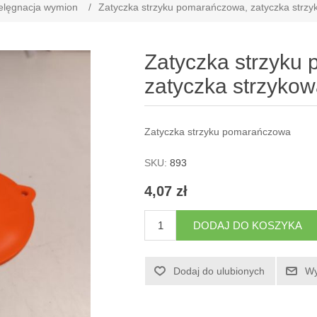
elęgnacja wymion
/
Zatyczka strzyku pomarańczowa, zatyczka strz
Zatyczka strzyku
zatyczka strzyko
Zatyczka strzyku pomarańczowa
SKU:
893
4,07 zł
DODAJ DO KOSZYKA
Dodaj do ulubionych
Wy