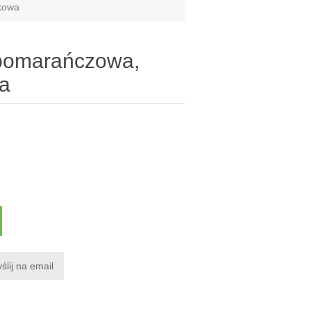
ykowa
 pomarańczowa,
wa
ślij na email