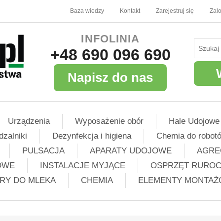
Baza wiedzy
Kontakt
Zarejestruj się
Zalo
INFOLINIA
+48 690 096 690
Napisz do nas
Urządzenia
Wyposażenie obór
Hale Udojowe
dzalniki
Dezynfekcja i higiena
Chemia do robot
PULSACJA
APARATY UDOJOWE
AGRE
OWE
INSTALACJE MYJĄCE
OSPRZĘT RURO
TRY DO MLEKA
CHEMIA
ELEMENTY MONTA