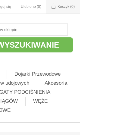
guj się
Ulubione
(0)
Koszyk
(0)
WYSZUKIWANIE
Dojarki Przewodowe
ów udojowych
Akcesoria
GATY PODCIŚNIENIA
CIĄGÓW
WĘŻE
ŻOWE