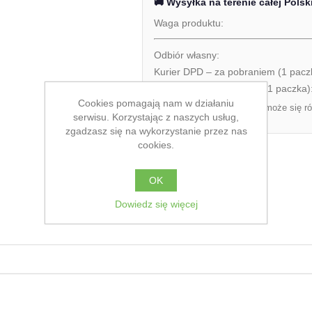
🚚 Wysyłka na terenie całej Polsk
Waga produktu:
Odbiór własny:
Kurier DPD – za pobraniem (1 pacz
Kurier DPD – przedpłata (1 paczka)
Cookies pomagają nam w działaniu
Ostateczny koszt dostawy może się ró
serwisu. Korzystając z naszych usług,
zamówienia.
zgadzasz się na wykorzystanie przez nas
cookies.
OK
Dowiedz się więcej