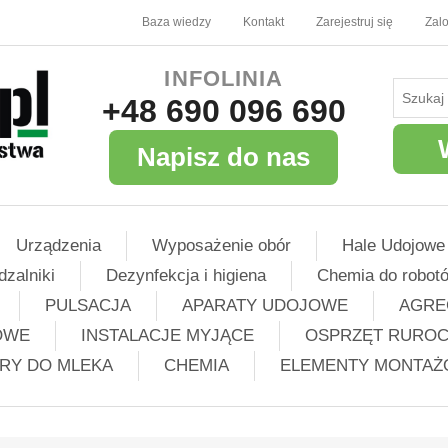
Baza wiedzy
Kontakt
Zarejestruj się
Zalo
INFOLINIA
+48 690 096 690
Napisz do nas
Urządzenia
Wyposażenie obór
Hale Udojowe
dzalniki
Dezynfekcja i higiena
Chemia do robot
PULSACJA
APARATY UDOJOWE
AGRE
OWE
INSTALACJE MYJĄCE
OSPRZĘT RURO
TRY DO MLEKA
CHEMIA
ELEMENTY MONTA