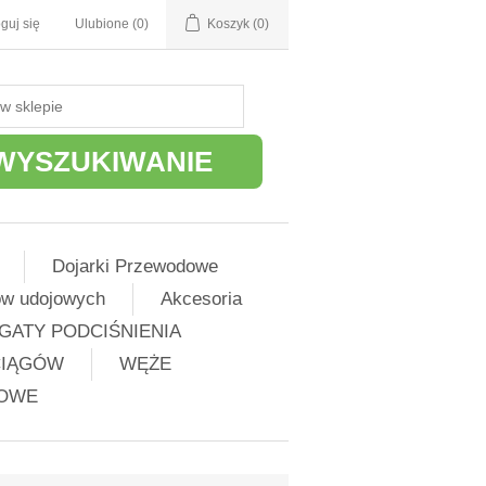
guj się
Ulubione
(0)
Koszyk
(0)
WYSZUKIWANIE
Dojarki Przewodowe
ów udojowych
Akcesoria
GATY PODCIŚNIENIA
CIĄGÓW
WĘŻE
ŻOWE