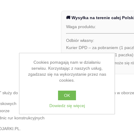
🚚 Wysyłka na terenie całej Polsk
Waga produktu:
Odbiór własny:
Kurier DPD – za pobraniem (1 pacz
Kurier DPD – przedpłata (1 paczka)
Cookies pomagają nam w działaniu
Ostateczny koszt dostawy może się ró
zamówienia.
serwisu. Korzystając z naszych usług,
zgadzasz się na wykorzystanie przez nas
cookies.
2" służy do pewnego mocowania rur przegród stanowiskowych w oborze
OK
iskowych
Dowiedz się więcej
borze
ic rur konstrukcyjnych
OJARKI.PL.