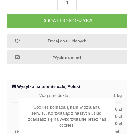
DODAJ DO KOSZYKA
Dodaj do ulubionych
Wyślij na email
🚚 Wysyłka na terenie całej Polski
Waga produktu:
1 kg
Cookies pomagają nam w działaniu
Odbiór własny:
0,00 zł
serwisu. Korzystając z naszych usług,
Kurier DPD – za pobraniem (1 paczka):
27,00 zł
zgadzasz się na wykorzystanie przez nas
Kurier DPD – przedpłata (1 paczka):
21,00 zł
cookies.
Ostateczny koszt dostawy może się różnić w zależności od