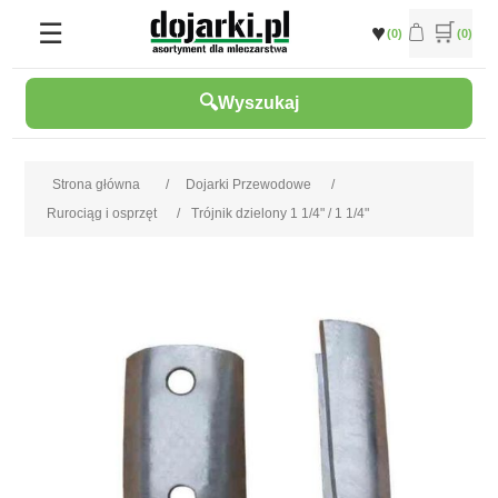
(0)
(0)
Wyszukaj
Strona główna
/
Dojarki Przewodowe
/
Rurociąg i osprzęt
/
Trójnik dzielony 1 1/4" / 1 1/4"