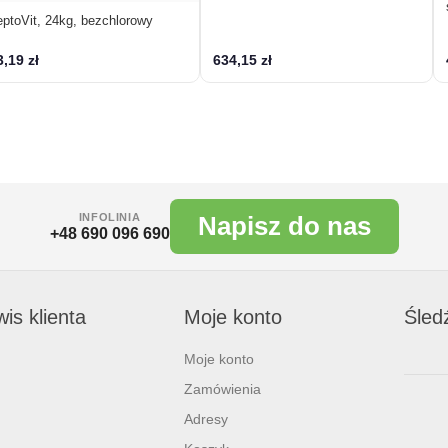
ptoVit, 24kg, bezchlorowy
,19 zł
634,15 zł
INFOLINIA
Napisz do nas
+48 690 096 690
is klienta
Moje konto
Śled
Moje konto
Zamówienia
Adresy