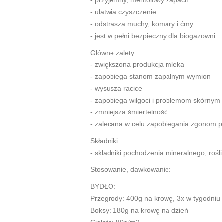
- przyjemny, mentolowy zapach
- ułatwia czyszczenie
- odstrasza muchy, komary i ćmy
- jest w pełni bezpieczny dla biogazowni
Główne zalety:
- zwiększona produkcja mleka
- zapobiega stanom zapalnym wymion
- wysusza racice
- zapobiega wilgoci i problemom skórnym
- zmniejsza śmiertelność
- zalecana w celu zapobiegania zgonom p
Składniki:
- składniki pochodzenia mineralnego, roś
Stosowanie, dawkowanie:
BYDŁO:
Przegrody: 400g na krowę, 3x w tygodniu
Boksy: 180g na krowę na dzień