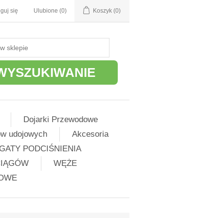
guj się
Ulubione
(0)
Koszyk
(0)
WYSZUKIWANIE
Dojarki Przewodowe
ów udojowych
Akcesoria
GATY PODCIŚNIENIA
CIĄGÓW
WĘŻE
ŻOWE