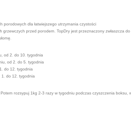
ch porodowych dla łatwiejszego utrzymania czystości
ch grzewczych przed porodem. TopDry jest przeznaczony zwłaszcza do
 słomę.
u, od 2. do 10. tygodnia
iu, od 2. do 5. tygodnia
1. do 12. tygodnia
 1. do 12. tygodnia
 Potem rozsypuj 1kg 2-3 razy w tygodniu podczas czyszczenia boksu, w 