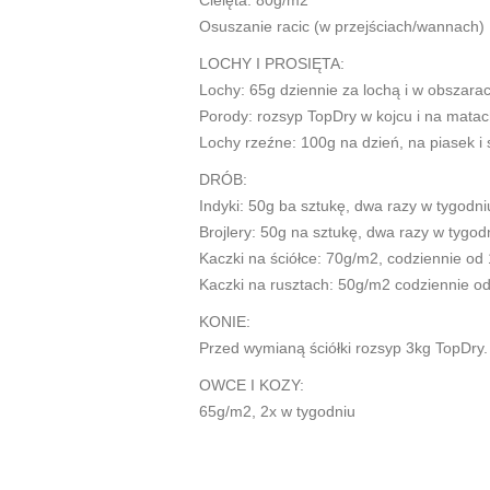
Cielęta: 80g/m2
Osuszanie racic (w przejściach/wannach)
LOCHY I PROSIĘTA:
Lochy: 65g dziennie za lochą i w obszara
Porody: rozsyp TopDry w kojcu i na mata
Lochy rzeźne: 100g na dzień, na piasek i
DRÓB:
Indyki: 50g ba sztukę, dwa razy w tygodni
Brojlery: 50g na sztukę, dwa razy w tygodn
Kaczki na ściółce: 70g/m2, codziennie od 
Kaczki na rusztach: 50g/m2 codziennie od
KONIE:
Przed wymianą ściółki rozsyp 3kg TopDry.
OWCE I KOZY:
65g/m2, 2x w tygodniu