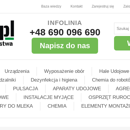
Baza wiedzy
Kontakt
Zarejestruj się
Zalo
INFOLINIA
+48 690 096 690
Napisz do nas
Urządzenia
Wyposażenie obór
Hale Udojowe
dzalniki
Dezynfekcja i higiena
Chemia do robot
PULSACJA
APARATY UDOJOWE
AGRE
OWE
INSTALACJE MYJĄCE
OSPRZĘT RURO
TRY DO MLEKA
CHEMIA
ELEMENTY MONTA