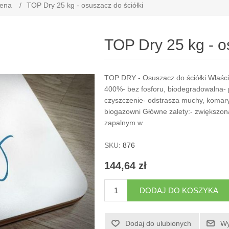
iena
/
TOP Dry 25 kg - osuszacz do ściółki
TOP Dry 25 kg - o
TOP DRY - Osuszacz do ściółki Właści
400%- bez fosforu, biodegradowalna- 
czyszczenie- odstrasza muchy, komary 
biogazowni Główne zalety:- zwiększo
zapalnym w
SKU:
876
144,64 zł
DODAJ DO KOSZYKA
Dodaj do ulubionych
Wy