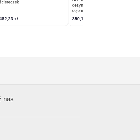
ściereczek
dezynfekcja chusteczek przed
dojem
482,23 zł
350,12 zł
ź nas