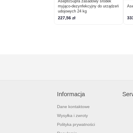
AseptoSupra zasadowy środek
myjąco-dezynfekcyjny do urządzeń
Ase
udojowych 24 kg
227,56 zł
333
Informacja
Serw
Dane kontaktowe
Wysyłka i zwroty
Polityka prywatności