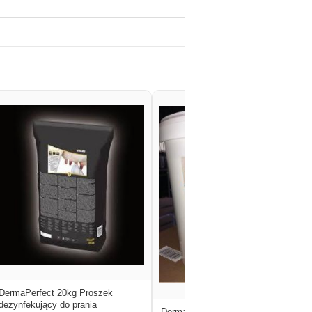
DermaPerfect 20kg Proszek
dezynfekujący do prania
DermaPowder 8kg czyszczenie i