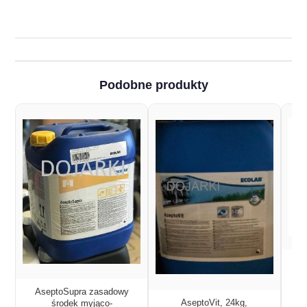
Podobne produkty
c
AseptoSupra zasadowy
AseptoVit, 24kg,
środek myjąco-