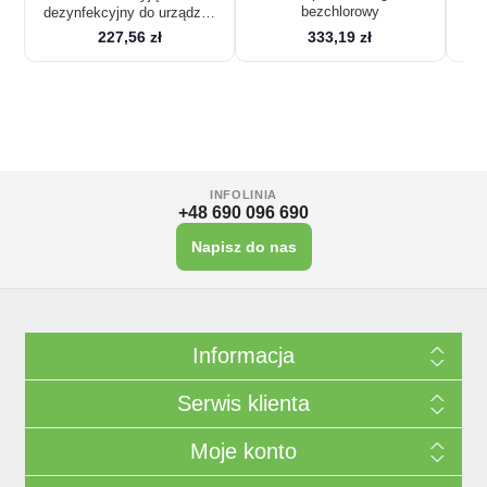
bezchlorowy
dezynfekcyjny do urządzeń
udojowych 24 kg
227,56 zł
333,19 zł
INFOLINIA
+48 690 096 690
Napisz do nas
Informacja
Serwis klienta
Moje konto