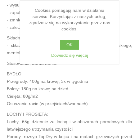
- wysusza racice
Cookies pomagają nam w działaniu
- zapobiega wilgoci i problemom skórnym
serwisu. Korzystając z naszych usług,
- zmniejsza śmiertelność
zgadzasz się na wykorzystanie przez nas
- zalecana w celu zapobiegania zgonom prosiąt
cookies.
Składniki:
OK
- składniki pochodzenia mineralnego, roślinnego, morskiego,
mentol
Dowiedz się więcej
Stosowanie, dawkowanie:
BYDŁO:
Przegrody: 400g na krowę, 3x w tygodniu
Boksy: 180g na krowę na dzień
Cielęta: 80g/m2
Osuszanie racic (w przejściach/wannach)
LOCHY I PROSIĘTA:
Lochy: 65g dziennie za lochą i w obszarach porodowych dla
łatwiejszego utrzymania czystości
Porody: rozsyp TopDry w kojcu i na matach grzewczych przed