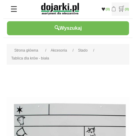
(0)
(0)
Wyszukaj
Strona główna
/
Akcesoria
/
Stado
/
Tablica dla krów - biała