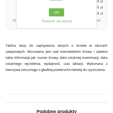
Odbiór własny:
0,00 zł
Kurier DPD – za pobraniem (1 paczka):
27,00 zł
OK
Kurier DPD – przedpłata (1 paczka):
21,00 zł
Ostateczny koszt dostawy może się różnić w zależności od
Dowiedz się więcej
łącznej wagi zamówienia.
Tablica służy do zapisywania danych o krowie w oborach
uwięziowych. Mocowana jest nad stanowiskiem krowy i zawiera
takie informacje jak: numer krowy, data ostatniej inseminacji, data
ostatniego wycielenia, wydajność, czas laktacji. Wykonana z
tworzywa sztucznego o gładkiej powierzchni łatwiej do czyszczenia.
Podobne produkty