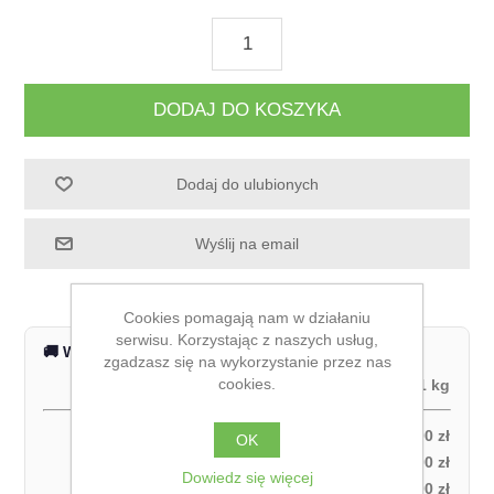
DODAJ DO KOSZYKA
Dodaj do ulubionych
Wyślij na email
Cookies pomagają nam w działaniu
serwisu. Korzystając z naszych usług,
🚚 Wysyłka na terenie całej Polski
zgadzasz się na wykorzystanie przez nas
cookies.
Waga produktu:
1 kg
Odbiór własny:
0,00 zł
OK
Kurier DPD – za pobraniem (1 paczka):
27,00 zł
Dowiedz się więcej
Kurier DPD – przedpłata (1 paczka):
21,00 zł