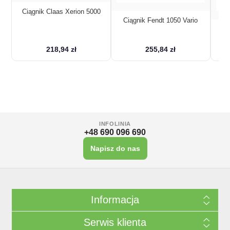
Ciągnik Claas Xerion 5000
Ciągnik Fendt 1050 Vario
Cią
ł
218,94 zł
255,84 zł
INFOLINIA
+48 690 096 690
Napisz do nas
Informacja
Serwis klienta