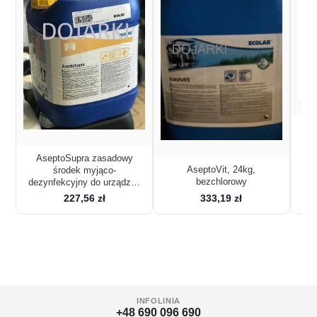
c
AseptoSupra zasadowy
AseptoVit, 24kg,
środek myjąco-
bezchlorowy
dezynfekcyjny do urządzeń
udojowych 24 kg
227,56 zł
333,19 zł
INFOLINIA
+48 690 096 690