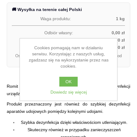
🚚 Wysyłka na terenie całej Polski
Waga produktu:
1 kg
Odbiór własny:
0,00 zł
Kurier DPD – za pobraniem (1 paczka):
27,00 zł
Kurier DPD – przedpłata (1 paczka):
21,00 zł
Cookies pomagają nam w działaniu
serwisu. Korzystając z naszych usług,
Ostateczny koszt dostawy może się różnić w zależności od
zgadzasz się na wykorzystanie przez nas
łącznej wagi zamówienia.
cookies.
OK
Romit BF 21 KG jest kwaśnym środkiem do dezynfekcji
Dowiedz się więcej
urządzeń udojowych.
Produkt przeznaczony jest również do szybkiej dezynfekcji
aparatów udojowych pomiędzy kolejnymi udojami.
Szybka dezynfekcja dzięki właściwościom utleniającym.
Skuteczny również w przypadku zanieczyszczeń