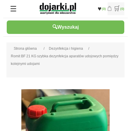
(0)
(0)
Wyszukaj
Strona główna
/
Dezynfekcja i higiena
/
Romit BF 21 KG szybka dezynfekcja aparatów udojowych pomiędzy
kolejnymi udojami