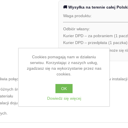
🚚 Wysyłka na terenie całej Polsk
Waga produktu:
Odbiór własny:
Kurier DPD – za pobraniem (1 pacz
Kurier DPD – przedpłata (1 paczka)
Ostateczny koszt dostawy może się ró
zamówienia.
Cookies pomagają nam w działaniu
serwisu. Korzystając z naszych usług,
zgadzasz się na wykorzystanie przez nas
cookies.
ia połączenie elementów rurociągu o różnych średnicach w instalacji 
OK
różnych średnic
teriału
Dowiedz się więcej
lacji doju
wych.