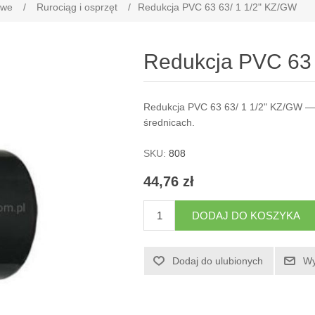
owe
/
Rurociąg i osprzęt
/
Redukcja PVC 63 63/ 1 1/2" KZ/GW
Redukcja PVC 63 
Redukcja PVC 63 63/ 1 1/2" KZ/GW — r
średnicach.
SKU:
808
44,76 zł
DODAJ DO KOSZYKA
Dodaj do ulubionych
Wy