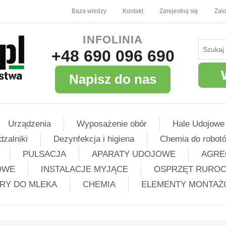
Baza wiedzy
Kontakt
Zarejestruj się
Zalo
INFOLINIA
+48 690 096 690
Napisz do nas
Urządzenia
Wyposażenie obór
Hale Udojowe
dzalniki
Dezynfekcja i higiena
Chemia do robot
PULSACJA
APARATY UDOJOWE
AGRE
OWE
INSTALACJE MYJĄCE
OSPRZĘT RURO
TRY DO MLEKA
CHEMIA
ELEMENTY MONTA