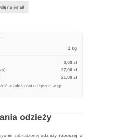
ślij na email
i
1 kg
0,00 zł
ka):
27,00 zł
:
21,00 zł
żnić w zależności od łącznej wagi
ania odzieży
nsywnie zabrudzonej
odzieży roboczej
w