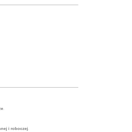
ze
.
nej i roboczej
.