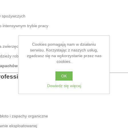
ów spożywczych
 intensywnym trybie pracy
Cookies pomagają nam w działaniu
ia zwierzęcego
serwisu. Korzystając z naszych usług,
zgadzasz się na wykorzystanie przez nas
dzieży roboczej
cookies.
 zapachów pochodzenia zwierzęcego
ofessional
🧴
OK
Dowiedz się więcej
błoto i zapachy organiczne
ywnie eksploatowanej