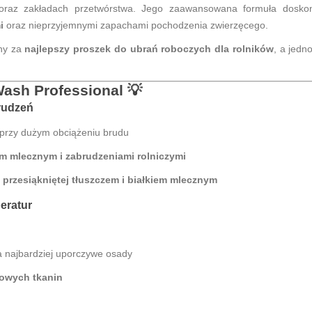
 oraz zakładach przetwórstwa. Jego zaawansowana formuła dosko
i
oraz nieprzyjemnymi zapachami pochodzenia zwierzęcego.
any za
najlepszy proszek do ubrań roboczych dla rolników
, a jedn
Wash Professional
💡
rudzeń
przy dużym obciążeniu brudu
em mlecznym i zabrudzeniami rolniczymi
 przesiąkniętej tłuszczem i białkiem mlecznym
eratur
 najbardziej uporczywe osady
rowych tkanin