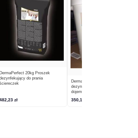
DermaPerfect 20kg Proszek
dezynfekujący do prania
DermaPowder 8kg czyszczenie i
ściereczek
dezynfekcja chusteczek przed
dojem
482,23 zł
350,12 zł