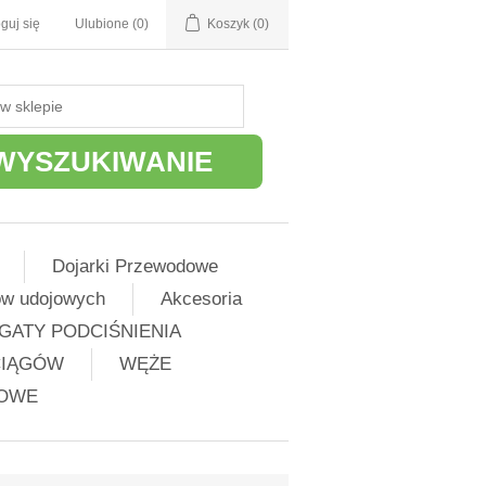
guj się
Ulubione
(0)
Koszyk
(0)
WYSZUKIWANIE
Dojarki Przewodowe
ów udojowych
Akcesoria
GATY PODCIŚNIENIA
CIĄGÓW
WĘŻE
ŻOWE