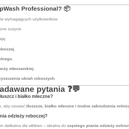
opWash Professional?
📦
la wymagających użytkowników
zne zużycie
ają:
oboczej
,
olnego
,
anży mleczarskiej
,
zyszczenia ubrań roboczych
.
zadawane pytania
❓💬
uszcz i białko mleczne?
ie, aby usuwać
tłuszcze, białko mleczne i trudne zabrudzenia rolnic
nia odzieży roboczej?
em delikatna dla włókien – idealna do
częstego prania odzieży ochron