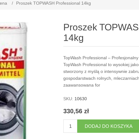
iena
/
Proszek TOPWASH Professional 14kg
Proszek TOPWASH
14kg
TopWash Professional – Profesjonalny
TopWash Professional to wysokiej jako
stworzony z myślą o intensywnie zabr
gospodarstwach rolnych, mleczarniach
zaawansowana for
SKU:
10630
330,56 zł
DODAJ DO KOSZYKA