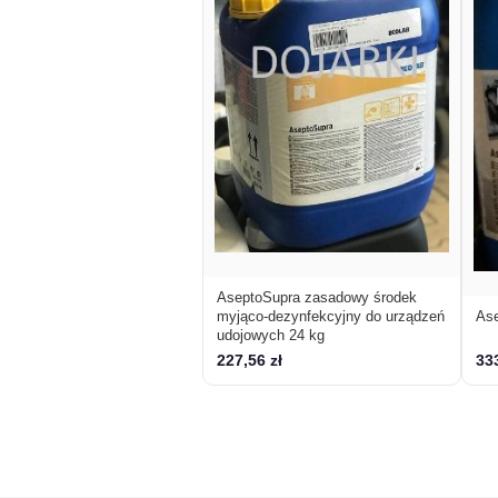
AseptoSupra zasadowy środek
myjąco-dezynfekcyjny do urządzeń
Ase
udojowych 24 kg
227,56 zł
333