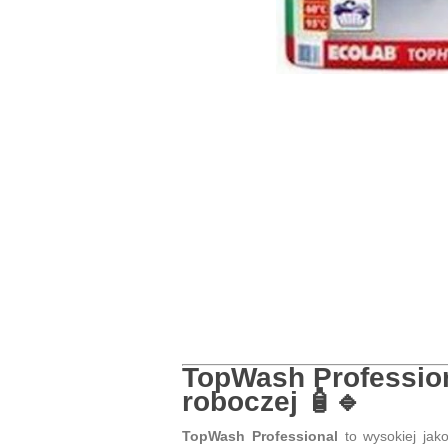
TopWash Profession
roboczej
🧴🔹
TopWash Professional
to wysokiej jak