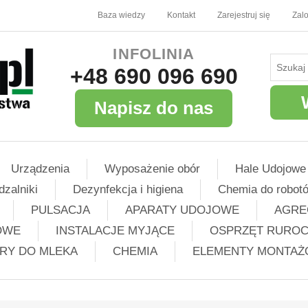
Baza wiedzy
Kontakt
Zarejestruj się
Zalo
INFOLINIA
+48 690 096 690
Napisz do nas
Urządzenia
Wyposażenie obór
Hale Udojowe
dzalniki
Dezynfekcja i higiena
Chemia do robot
PULSACJA
APARATY UDOJOWE
AGRE
OWE
INSTALACJE MYJĄCE
OSPRZĘT RURO
TRY DO MLEKA
CHEMIA
ELEMENTY MONTA