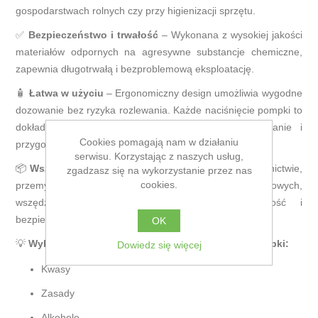
gospodarstwach rolnych czy przy higienizacji sprzętu.
✅
Bezpieczeństwo i trwałość
– Wykonana z wysokiej jakości
materiałów odpornych na agresywne substancje chemiczne,
zapewnia długotrwałą i bezproblemową eksploatację.
🧴
Łatwa w użyciu
– Ergonomiczny design umożliwia wygodne
dozowanie bez ryzyka rozlewania. Każde naciśnięcie pompki to
dokładnie 30ml płynu, co ułatwia precyzyjne mieszanie i
Cookies pomagają nam w działaniu
przygotowanie roztworów.
serwisu. Korzystając z naszych usług,
📦
Wszechstronne zastosowanie
– Sprawdzi się w rolnictwie,
zgadzasz się na wykorzystanie przez nas
cookies.
przemyśle, laboratoriach i w gospodarstwach domowych,
wszędzie tam, gdzie wymagana jest dokładność i
bezpieczeństwo przy pracy z chemikaliami.
OK
💡
Wykaz środków, do których można stosować pompki:
Dowiedz się więcej
Kwasy
Zasady
Alkohole