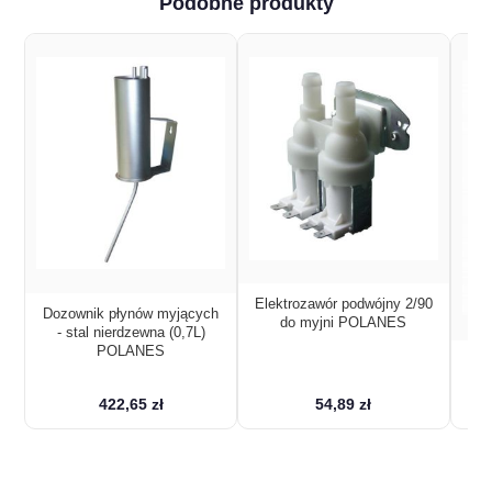
Podobne produkty
Elektrozawór podwójny 2/90
Dozownik płynów myjących
do myjni POLANES
- stal nierdzewna (0,7L)
POLANES
El
1
422,65 zł
54,89 zł