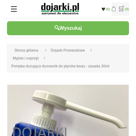
(0)
(0)
Wyszukaj
Strona główna
/
Dojarki Przewodowe
/
Myjnie i osprzęt
/
Pompka dozująca dozownik do płynów kwas - zasada 30ml