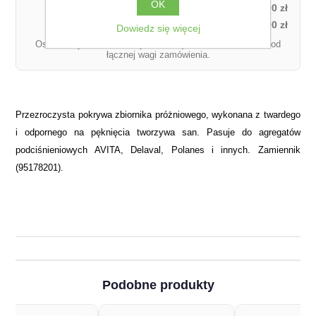
OK
Kurier DPD – za pobraniem (1 paczka):
27,00 zł
Kurier DPD – przedpłata (1 paczka):
21,00 zł
Dowiedz się więcej
Ostateczny koszt dostawy może się różnić w zależności od
łącznej wagi zamówienia.
Przezroczysta pokrywa zbiornika próżniowego, wykonana z twardego
i odpornego na pęknięcia tworzywa san. Pasuje do agregatów
podciśnieniowych AVITA, Delaval, Polanes i innych. Zamiennik
(95178201).
Podobne produkty