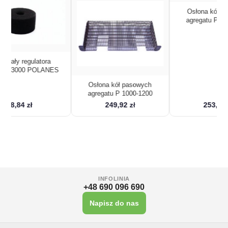
Podsta
Osłona kół pasowych
Osłona kół pasowych
agregatu P 1000-1200
agregatu P 1600-2000
249,92 zł
253,00 zł
INFOLINIA
+48 690 096 690
Napisz do nas