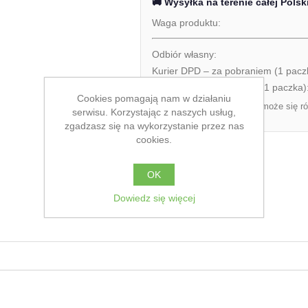
🚚 Wysyłka na terenie całej Polsk
Waga produktu:
Odbiór własny:
Kurier DPD – za pobraniem (1 pacz
Kurier DPD – przedpłata (1 paczka)
Cookies pomagają nam w działaniu
Ostateczny koszt dostawy może się ró
serwisu. Korzystając z naszych usług,
zamówienia.
zgadzasz się na wykorzystanie przez nas
cookies.
OK
Dowiedz się więcej