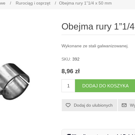
owe
/
Rurociąg i osprzęt
/
Obejma rury 1”1/4 x 50 mm
Obejma rury 1”1/
Wykonane ze stali galwanizowanej.
SKU:
392
8,96 zł
DODAJ DO KOSZYKA
Dodaj do ulubionych
Wy