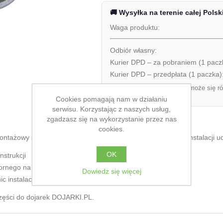
🚚 Wysyłka na terenie całej Polsk
Waga produktu:
Odbiór własny:
Kurier DPD – za pobraniem (1 pacz
Kurier DPD – przedpłata (1 paczka)
Ostateczny koszt dostawy może się ró
zamówienia.
Cookies pomagają nam w działaniu
serwisu. Korzystając z naszych usług,
zgadzasz się na wykorzystanie przez nas
cookies.
ontażowy służący do pewnego mocowania rur i przewodów instalacji ud
OK
strukcji
ornego na warunki panujące w oborze
Dowiedz się więcej
c instalacji udojowych
części do dojarek DOJARKI.PL.