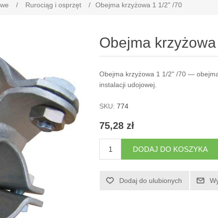
owe
/
Rurociąg i osprzęt
/
Obejma krzyżowa 1 1/2" /70
Obejma krzyżowa 
Obejma krzyżowa 1 1/2" /70 — obejm
instalacji udojowej.
SKU:
774
75,28 zł
DODAJ DO KOSZYKA
Dodaj do ulubionych
Wy