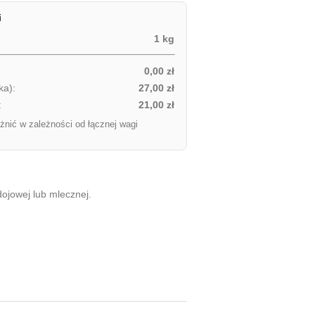
i
1 kg
0,00 zł
ka):
27,00 zł
:
21,00 zł
żnić w zależności od łącznej wagi
ojowej lub mlecznej.