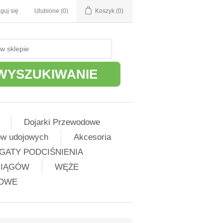
guj się
Ulubione
(0)
Koszyk
(0)
WYSZUKIWANIE
Dojarki Przewodowe
ów udojowych
Akcesoria
GATY PODCIŚNIENIA
CIĄGÓW
WĘŻE
ŻOWE