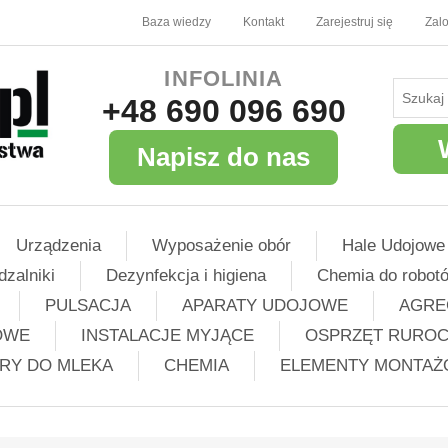
Baza wiedzy
Kontakt
Zarejestruj się
Zalo
INFOLINIA
+48 690 096 690
Napisz do nas
Urządzenia
Wyposażenie obór
Hale Udojowe
dzalniki
Dezynfekcja i higiena
Chemia do robot
PULSACJA
APARATY UDOJOWE
AGRE
OWE
INSTALACJE MYJĄCE
OSPRZĘT RURO
TRY DO MLEKA
CHEMIA
ELEMENTY MONTA