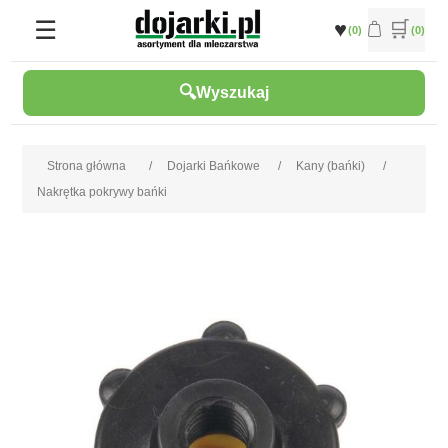
(0)
(0)
Wyszukaj
Strona główna
/
Dojarki Bańkowe
/
Kany (bańki)
/
Nakrętka pokrywy bańki