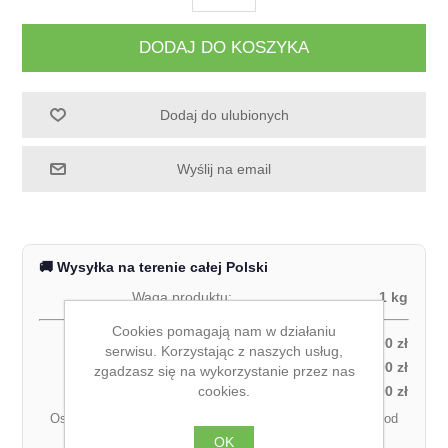
DODAJ DO KOSZYKA
Dodaj do ulubionych
Wyślij na email
🚚 Wysyłka na terenie całej Polski
Waga produktu:
1 kg
Cookies pomagają nam w działaniu
Odbiór własny:
0,00 zł
serwisu. Korzystając z naszych usług,
Kurier DPD – za pobraniem (1 paczka):
27,00 zł
zgadzasz się na wykorzystanie przez nas
cookies.
Kurier DPD – przedpłata (1 paczka):
21,00 zł
Ostateczny koszt dostawy może się różnić w zależności od
łącznej wagi zamówienia.
OK