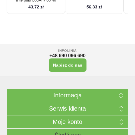
Interpuls L80AIR 60/40
43,72 zł
56,33 zł
INFOLINIA
+48 690 096 690
Napisz do nas
Informacja
Serwis klienta
Moje konto