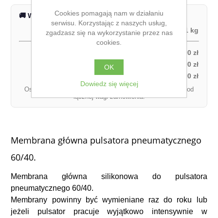
Cookies pomagają nam w działaniu
🚚 Wysyłka na terenie całej Polski
serwisu. Korzystając z naszych usług,
Waga produktu:
1 kg
zgadzasz się na wykorzystanie przez nas
cookies.
Odbiór własny:
0,00 zł
Kurier DPD – za pobraniem (1 paczka):
27,00 zł
OK
Kurier DPD – przedpłata (1 paczka):
21,00 zł
Dowiedz się więcej
Ostateczny koszt dostawy może się różnić w zależności od
łącznej wagi zamówienia.
Membrana główna pulsatora pneumatycznego
60/40.
Membrana główna silikonowa do pulsatora
pneumatycznego 60/40.
Membrany powinny być wymieniane raz do roku lub
jeżeli pulsator pracuje wyjątkowo intensywnie w