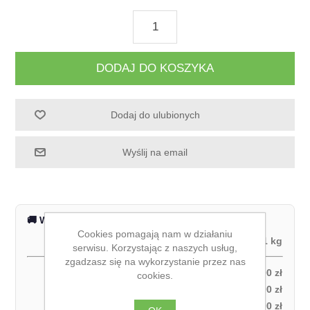
DODAJ DO KOSZYKA
Dodaj do ulubionych
Wyślij na email
🚚 Wysyłka na terenie całej Polski
Cookies pomagają nam w działaniu
Waga produktu:
1 kg
serwisu. Korzystając z naszych usług,
zgadzasz się na wykorzystanie przez nas
Odbiór własny:
0,00 zł
cookies.
Kurier DPD – za pobraniem (1 paczka):
27,00 zł
Kurier DPD – przedpłata (1 paczka):
21,00 zł