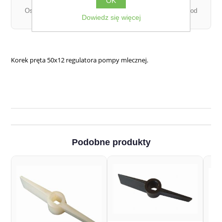
OK
Ostateczny koszt dostawy może się różnić w zależności od
Dowiedz się więcej
łącznej wagi zamówienia.
Korek pręta 50x12 regulatora pompy mlecznej.
Podobne produkty