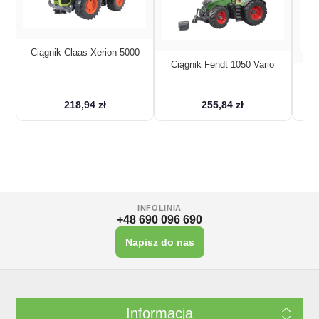
 5000
Ciągnik Fendt 1050 Vario
Ciągnik John Deere 6920 z
ładowaczem czołowym
255,84 zł
168,51 zł
INFOLINIA
+48 690 096 690
Napisz do nas
Informacja