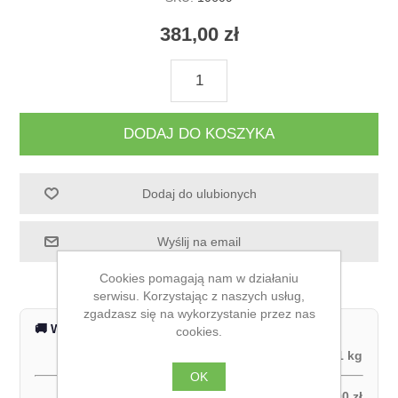
381,00 zł
DODAJ DO KOSZYKA
Dodaj do ulubionych
Wyślij na email
Cookies pomagają nam w działaniu
serwisu. Korzystając z naszych usług,
zgadzasz się na wykorzystanie przez nas
🚚 Wysyłka na terenie całej Polski
cookies.
Waga produktu:
1 kg
OK
Odbiór własny:
0,00 zł