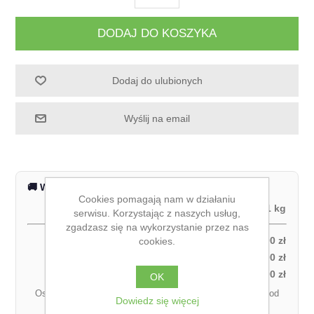
DODAJ DO KOSZYKA
Dodaj do ulubionych
Wyślij na email
🚚 Wysyłka na terenie całej Polski
Cookies pomagają nam w działaniu
Waga produktu:
1 kg
serwisu. Korzystając z naszych usług,
zgadzasz się na wykorzystanie przez nas
Odbiór własny:
0,00 zł
cookies.
Kurier DPD – za pobraniem (1 paczka):
27,00 zł
Kurier DPD – przedpłata (1 paczka):
21,00 zł
OK
Ostateczny koszt dostawy może się różnić w zależności od
Dowiedz się więcej
łącznej wagi zamówienia.