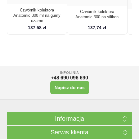
Czwórnik kolektora
Czwórnik kolektora
Ko
Anatomic 300 ml na gumy
Anatomic 300 na silikon
czarne
137,58 zł
137,74 zł
INFOLINIA
+48 690 096 690
Napisz do nas
Informacja
Serwis klienta