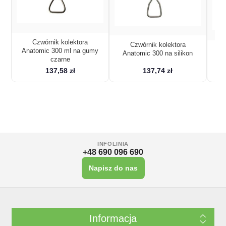
Czwórnik kolektora
Czwórnik kolektora
Ko
Anatomic 300 ml na gumy
Anatomic 300 na silikon
czarne
137,58 zł
137,74 zł
INFOLINIA
+48 690 096 690
Napisz do nas
Informacja