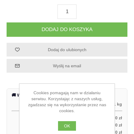
DODAJ DO KOSZYKA
Dodaj do ulubionych
Wyślij na email
Cookies pomagają nam w działaniu
🚚 Wysyłka na terenie całej Polski
serwisu. Korzystając z naszych usług,
Waga produktu:
1 kg
zgadzasz się na wykorzystanie przez nas
cookies.
Odbiór własny:
0,00 zł
Kurier DPD – za pobraniem (1 paczka):
27,00 zł
OK
Kurier DPD – przedpłata (1 paczka):
21,00 zł