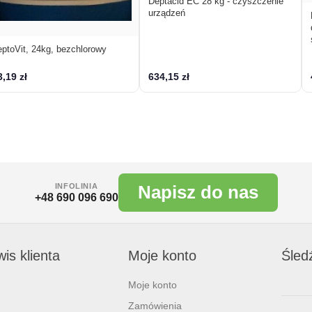
Deptacid EC 28 kg - czyszczenie
urządzeń
ptoVit, 24kg, bezchlorowy
,19 zł
634,15 zł
INFOLINIA
Napisz do nas
+48 690 096 690
is klienta
Moje konto
Śled
Moje konto
Zamówienia