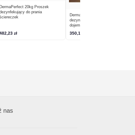
DermaPerfect 20kg Proszek
dezynfekujący do prania
DermaPowder 8kg czyszczenie i
ściereczek
dezynfekcja chusteczek przed
dojem
482,23 zł
350,12 zł
ź nas