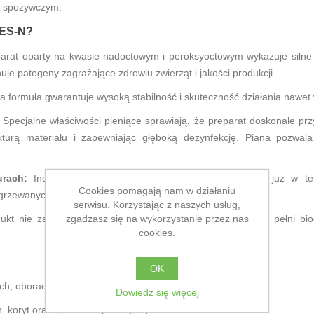
e spożywczym.
DES-N?
arat oparty na kwasie nadoctowym i peroksyoctowym wykazuje silne w
uje patogeny zagrażające zdrowiu zwierząt i jakości produkcji.
a formuła gwarantuje wysoką stabilność i skuteczność działania nawet
Specjalne właściwości pieniące sprawiają, że preparat doskonale prz
kturą materiału i zapewniając głęboką dezynfekcję. Piana pozwala
rach:
Incimaxx DES-N zachowuje pełną moc działania już w t
Cookies pomagają nam w działaniu
grzewanych budynkach inwentarskich przez cały rok.
serwisu. Korzystając z naszych usług,
zgadzasz się na wykorzystanie przez nas
kt nie zawiera chloru, aldehydów ani fosforanów. Jest w pełni bi
cookies.
OK
h, oborach i kurnikach.
Dowiedz się więcej
h, koryt oraz systemów podłogowych.