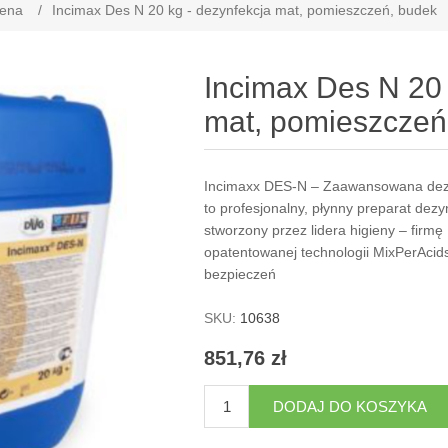
iena
/
Incimax Des N 20 kg - dezynfekcja mat, pomieszczeń, budek
Incimax Des N 20 
mat, pomieszczeń
Incimaxx DES-N – Zaawansowana dezy
to profesjonalny, płynny preparat dez
stworzony przez lidera higieny – firmę
opatentowanej technologii MixPerAcid
bezpieczeń
SKU:
10638
851,76 zł
DODAJ DO KOSZYKA