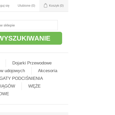
guj się
Ulubione
(0)
Koszyk
(0)
WYSZUKIWANIE
Dojarki Przewodowe
ów udojowych
Akcesoria
GATY PODCIŚNIENIA
CIĄGÓW
WĘŻE
ŻOWE