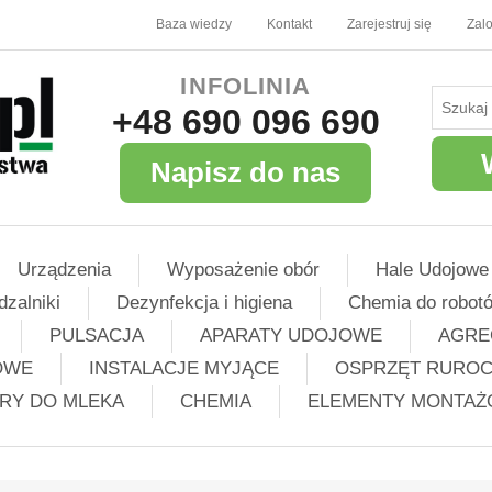
Baza wiedzy
Kontakt
Zarejestruj się
Zalo
INFOLINIA
+48 690 096 690
Napisz do nas
Urządzenia
Wyposażenie obór
Hale Udojowe
dzalniki
Dezynfekcja i higiena
Chemia do robot
PULSACJA
APARATY UDOJOWE
AGRE
OWE
INSTALACJE MYJĄCE
OSPRZĘT RURO
TRY DO MLEKA
CHEMIA
ELEMENTY MONTA