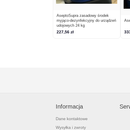
AseptoSupra zasadowy środek
myjąco-dezynfekcyjny do urządzeń
Ase
udojowych 24 kg
227,56 zł
333
Informacja
Serw
Dane kontaktowe
Wysyłka i zwroty