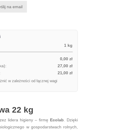
ślij na email
i
1 kg
0,00 zł
ka):
27,00 zł
:
21,00 zł
żnić w zależności od łącznej wagi
wa 22 kg
zez lidera higieny – firmę
Ecolab
. Dzięki
iologicznego w gospodarstwach rolnych,