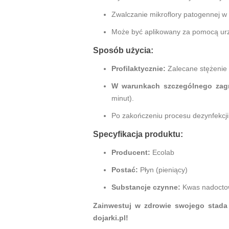
Zwalczanie mikroflory patogennej w 
Może być aplikowany za pomocą urzą
Sposób użycia:
Profilaktycznie:
Zalecane stężenie
W warunkach szczególnego zagr
minut).
Po zakończeniu procesu dezynfekcji 
Specyfikacja produktu:
Producent:
Ecolab
Postać:
Płyn (pieniący)
Substancje czynne:
Kwas nadoctow
Zainwestuj w zdrowie swojego stad
dojarki.pl!