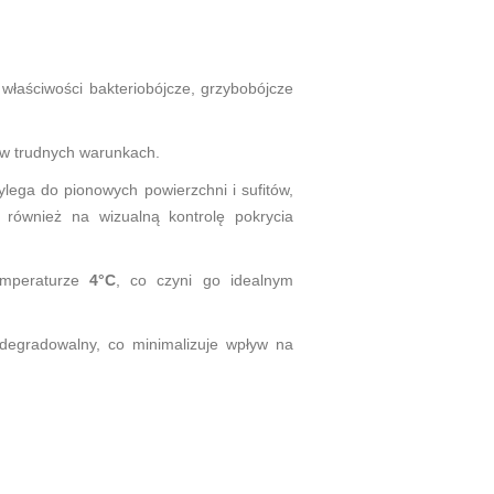
łaściwości bakteriobójcze, grzybobójcze
 w trudnych warunkach.
ylega do pionowych powierzchni i sufitów,
 również na wizualną kontrolę pokrycia
emperaturze
4°C
, co czyni go idealnym
odegradowalny, co minimalizuje wpływ na