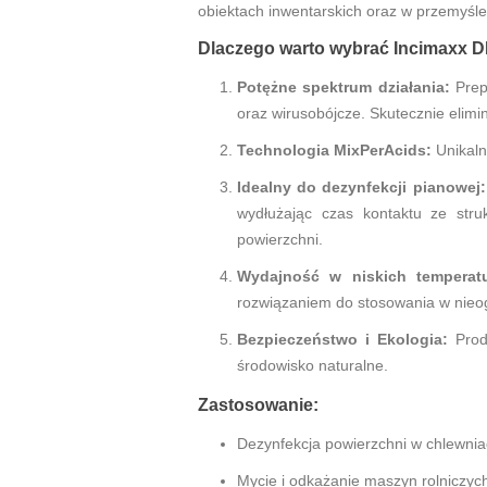
obiektach inwentarskich oraz w przemyśl
Dlaczego warto wybrać Incimaxx 
Potężne spektrum działania:
Prep
oraz wirusobójcze. Skutecznie elimin
Technologia MixPerAcids:
Unikaln
Idealny do dezynfekcji pianowej:
wydłużając czas kontaktu ze stru
powierzchni.
Wydajność w niskich temperatu
rozwiązaniem do stosowania w nieo
Bezpieczeństwo i Ekologia:
Produ
środowisko naturalne.
Zastosowanie:
Dezynfekcja powierzchni w chlewniac
Mycie i odkażanie maszyn rolniczyc