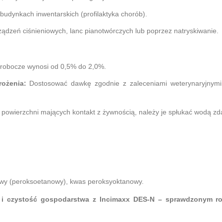
budynkach inwentarskich (profilaktyka chorób).
dzeń ciśnieniowych, lanc pianotwórczych lub poprzez natryskiwanie.
 robocze wynosi od 0,5% do 2,0%.
ożenia:
Dostosować dawkę zgodnie z zaleceniami weterynaryjnymi
powierzchni mających kontakt z żywnością, należy je spłukać wodą zda
y (peroksoetanowy), kwas peroksyoktanowy.
a i czystość gospodarstwa z Incimaxx DES-N – sprawdzonym r