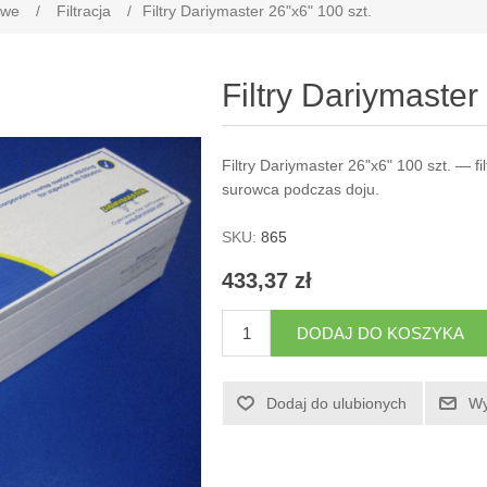
owe
/
Filtracja
/
Filtry Dariymaster 26"x6" 100 szt.
Filtry Dariymaster
Filtry Dariymaster 26"x6" 100 szt. — f
surowca podczas doju.
SKU:
865
433,37 zł
DODAJ DO KOSZYKA
Dodaj do ulubionych
Wy