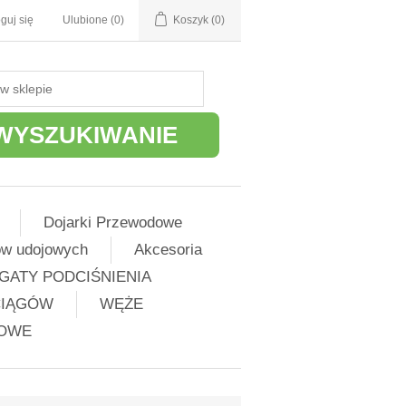
guj się
Ulubione
(0)
Koszyk
(0)
WYSZUKIWANIE
Dojarki Przewodowe
ów udojowych
Akcesoria
GATY PODCIŚNIENIA
CIĄGÓW
WĘŻE
ŻOWE