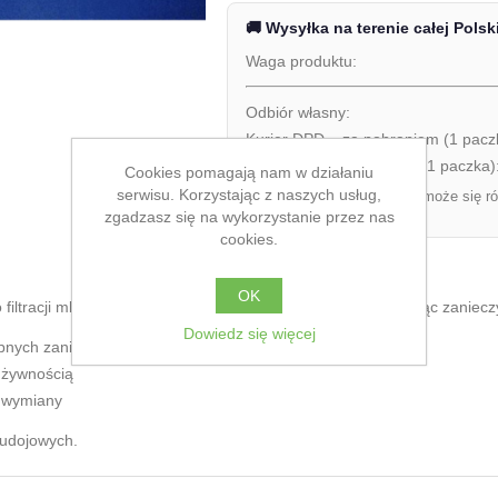
🚚 Wysyłka na terenie całej Polsk
Waga produktu:
Odbiór własny:
Kurier DPD – za pobraniem (1 pacz
Kurier DPD – przedpłata (1 paczka)
Cookies pomagają nam w działaniu
serwisu. Korzystając z naszych usług,
Ostateczny koszt dostawy może się ró
zamówienia.
zgadzasz się na wykorzystanie przez nas
cookies.
OK
o filtracji mleka bezpośrednio w instalacji udojowej, zatrzymując zani
Dowiedz się więcej
obnych zanieczyszczeń
 żywnością
j wymiany
 udojowych.