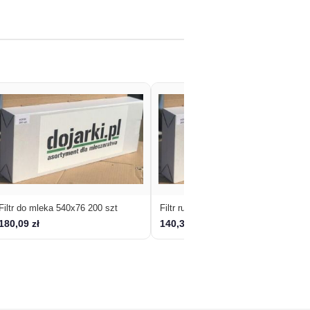
Filtr do mleka 540x76 200 szt
Filtr rurowy 545/16/200
180,09 zł
140,37 zł