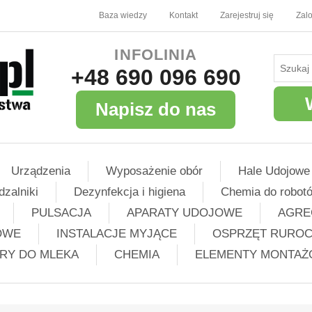
Baza wiedzy
Kontakt
Zarejestruj się
Zalo
INFOLINIA
+48 690 096 690
Napisz do nas
Urządzenia
Wyposażenie obór
Hale Udojowe
dzalniki
Dezynfekcja i higiena
Chemia do robot
PULSACJA
APARATY UDOJOWE
AGRE
OWE
INSTALACJE MYJĄCE
OSPRZĘT RURO
TRY DO MLEKA
CHEMIA
ELEMENTY MONTA