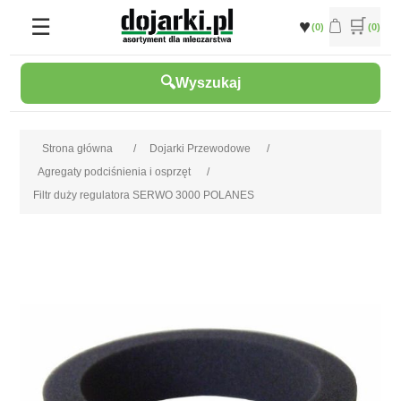
(0)
(0)
Wyszukaj
Strona główna
/
Dojarki Przewodowe
/
Agregaty podciśnienia i osprzęt
/
Filtr duży regulatora SERWO 3000 POLANES