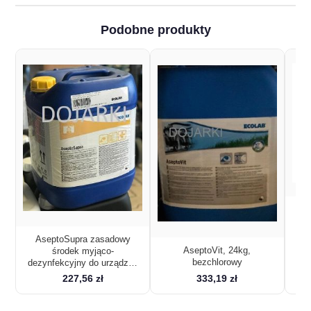
Podobne produkty
c
AseptoSupra zasadowy
AseptoVit, 24kg,
środek myjąco-
bezchlorowy
dezynfekcyjny do urządzeń
udojowych 24 kg
227,56 zł
333,19 zł