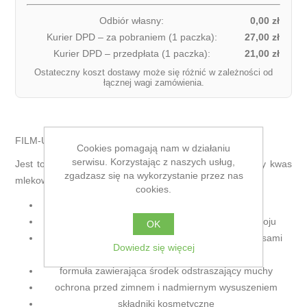
Odbiór własny:
0,00 zł
Kurier DPD – za pobraniem (1 paczka):
27,00 zł
Kurier DPD – przedpłata (1 paczka):
21,00 zł
Ostateczny koszt dostawy może się różnić w zależności od
łącznej wagi zamówienia.
FILM-UTILE D
Cookies pomagają nam w działaniu
serwisu. Korzystając z naszych usług,
Jest to produkt renomowanej marki Ecolab zawierający kwas
zgadzasz się na wykorzystanie przez nas
mlekowy do dezynfekcji strzyków po udoju
cookies.
dezynfekująca moc kwasu mlekowego
rozluźnienie i zmiękczenie skóry strzyków po udoju
OK
formuła o właściwościach oczyszczających z kwasami
Dowiedz się więcej
AHA
formuła zawierająca środek odstraszający muchy
ochrona przed zimnem i nadmiernym wysuszeniem
składniki kosmetyczne