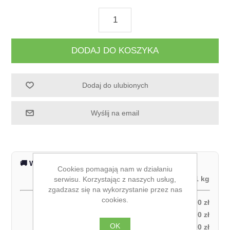
DODAJ DO KOSZYKA
Dodaj do ulubionych
Wyślij na email
🚚 Wysyłka na terenie całej Polski
Cookies pomagają nam w działaniu
Waga produktu:
1 kg
serwisu. Korzystając z naszych usług,
zgadzasz się na wykorzystanie przez nas
cookies.
Odbiór własny:
0,00 zł
Kurier DPD – za pobraniem (1 paczka):
27,00 zł
OK
Kurier DPD – przedpłata (1 paczka):
21,00 zł