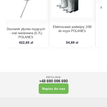
Membrana gumowa myjni
WA3
wójny 2/90
LANES
ł
29,36 zł
45,46 zł
INFOLINIA
+48 690 096 690
Napisz do nas