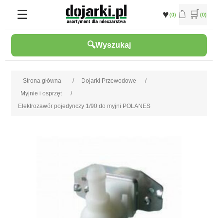
(0)
(0)
Wyszukaj
Strona główna
/
Dojarki Przewodowe
/
Myjnie i osprzęt
/
Elektrozawór pojedynczy 1/90 do myjni POLANES