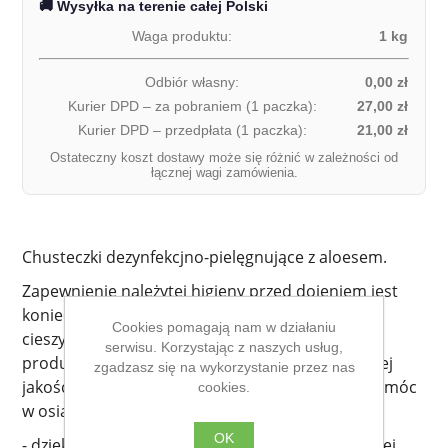
🚚 Wysyłka na terenie całej Polski
Waga produktu:
1 kg
Odbiór własny:
0,00 zł
Kurier DPD – za pobraniem (1 paczka):
27,00 zł
Kurier DPD – przedpłata (1 paczka):
21,00 zł
Ostateczny koszt dostawy może się różnić w zależności od
łącznej wagi zamówienia.
Chusteczki dezynfekcjno-pielęgnujące z aloesem.
Zapewnienie należytej higieny przed dojeniem jest
konieczne, jeśli chcemy aby zwierzę jak najdłużej
Cookies pomagają nam w działaniu
cieszyło się zdrowiem oraz zachowało najwyższą
serwisu. Korzystając z naszych usług,
produktywność, a uzyskane mleko było najlepszej
zgadzasz się na wykorzystanie przez nas
jakości. Ściereczki DermaWIPES mają zadanie pomóc
cookies.
w osiągnięciu tego celu:
OK
- dzięki prostocie obsługi mycie przebiega szybciej