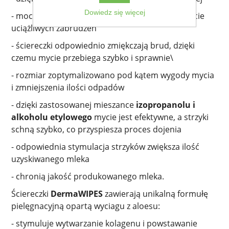
Dowiedz się więcej
- mocny i wytrzymały materiał umożliwia usunięcie
uciążliwych zabrudzeń
- ściereczki odpowiednio zmiękczają brud, dzięki
czemu mycie przebiega szybko i sprawnie\
- rozmiar zoptymalizowano pod kątem wygody mycia
i zmniejszenia ilości odpadów
- dzięki zastosowanej mieszance
izopropanolu i
alkoholu etylowego
mycie jest efektywne, a strzyki
schną szybko, co przyspiesza proces dojenia
- odpowiednia stymulacja strzyków zwiększa ilość
uzyskiwanego mleka
- chronią jakość produkowanego mleka.
Ściereczki
DermaWIPES
zawierają unikalną formułę
pielęgnacyjną opartą wyciagu z aloesu:
- stymuluje wytwarzanie kolagenu i powstawanie