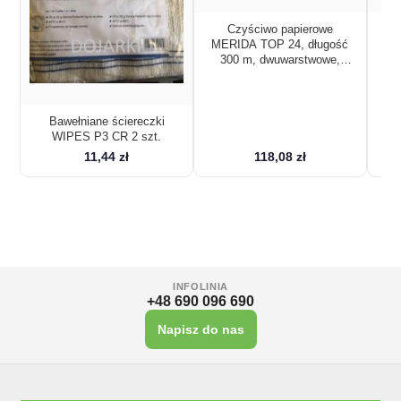
Czyściwo papierowe
MERIDA TOP 24, długość
ME
300 m, dwuwarstwowe,
2
BIAŁE, zgrzewka 2 sztuki,
BI
ECOLABEL
Bawełniane ściereczki
WIPES P3 CR 2 szt.
11,44 zł
118,08 zł
INFOLINIA
+48 690 096 690
Napisz do nas