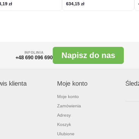
,19 zł
634,15 zł
INFOLINIA
Napisz do nas
+48 690 096 690
is klienta
Moje konto
Śled
Moje konto
Zamówienia
Adresy
Koszyk
Ulubione