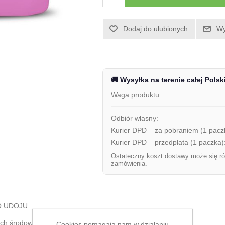
Dodaj do ulubionych
Wy
🚚 Wysyłka na terenie całej Polsk
Waga produktu:
Odbiór własny:
Kurier DPD – za pobraniem (1 pacz
Kurier DPD – przedpłata (1 paczka)
Ostateczny koszt dostawy może się ró
zamówienia.
O UDOJU
ch środowiskowych oraz dla krów wypasanych
Cookies pomagają nam w działaniu