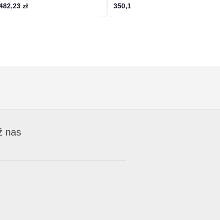
482,23 zł
350,12 zł
ź nas