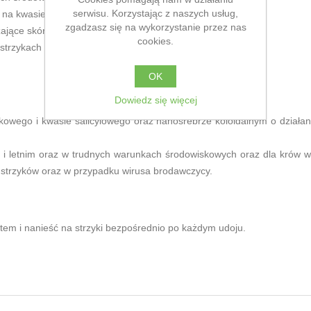
serwisu. Korzystając z naszych usług,
y na kwasie mlekowym, salicylowym oraz nanosrebrze
zgadzasz się na wykorzystanie przez nas
żające skórę
cookies.
strzykach
OK
Dowiedz się więcej
owego i kwasie salicylowego oraz nanosrebrze koloidalnym o działan
i letnim oraz w trudnych warunkach środowiskowych oraz dla krów w
 strzyków oraz w przypadku wirusa brodawczycy.
tem i nanieść na strzyki bezpośrednio po każdym udoju.