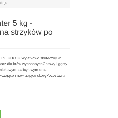
udoju
er 5 kg -
ena strzyków po
PO UDOJU Wyjątkowo skuteczny w
raz dla krów wypasanychGotowy i gęsty
 mlekowym, salicylowym oraz
czające i nawilżające skóręPozostawia