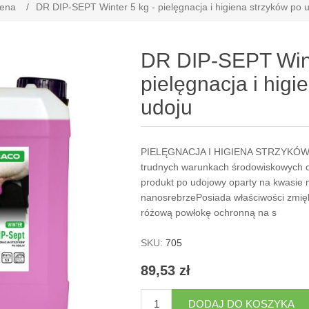
iena
/
DR DIP-SEPT Winter 5 kg - pielęgnacja i higiena strzyków po 
DR DIP-SEPT Wint
pielęgnacja i higi
udoju
PIELĘGNACJA I HIGIENA STRZYKÓW 
trudnych warunkach środowiskowych o
produkt po udojowy oparty na kwasie
nanosrebrzePosiada właściwości zmięk
różową powłokę ochronną na s
SKU:
705
89,53 zł
DODAJ DO KOSZYKA