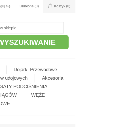
guj się
Ulubione
(0)
Koszyk
(0)
WYSZUKIWANIE
Dojarki Przewodowe
ów udojowych
Akcesoria
GATY PODCIŚNIENIA
CIĄGÓW
WĘŻE
ŻOWE