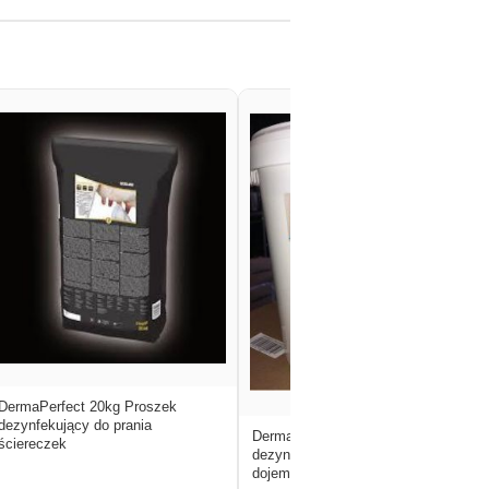
DermaPerfect 20kg Proszek
dezynfekujący do prania
DermaPowder 8kg czyszczenie i
ściereczek
dezynfekcja chusteczek przed
dojem