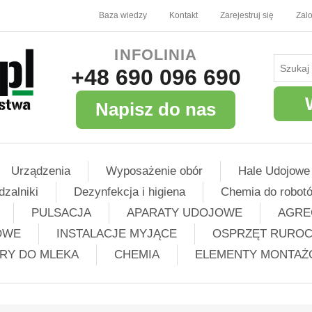
Baza wiedzy
Kontakt
Zarejestruj się
Zalo
INFOLINIA
+48 690 096 690
Napisz do nas
Urządzenia
Wyposażenie obór
Hale Udojowe
dzalniki
Dezynfekcja i higiena
Chemia do robot
PULSACJA
APARATY UDOJOWE
AGRE
OWE
INSTALACJE MYJĄCE
OSPRZĘT RURO
TRY DO MLEKA
CHEMIA
ELEMENTY MONTA