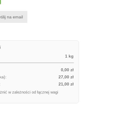
ślij na email
i
1 kg
0,00 zł
ka):
27,00 zł
:
21,00 zł
żnić w zależności od łącznej wagi