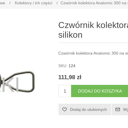
owe
/
Kolektory i ich części
/
Czwórnik kolektora Anatomic 300 na s
Czwórnik kolekto
silikon
Czwórnik kolektora Anatomic 300 na si
SKU:
124
111,98 zł
DODAJ DO KOSZYKA
Dodaj do ulubionych
Wy