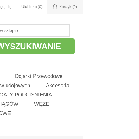
guj się
Ulubione
(0)
Koszyk
(0)
WYSZUKIWANIE
Dojarki Przewodowe
ów udojowych
Akcesoria
GATY PODCIŚNIENIA
CIĄGÓW
WĘŻE
ŻOWE