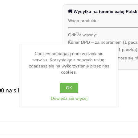
🚚 Wysyłka na terenie całej Polsk
Waga produktu:
Odbiór własny:
Kurier DPD – za pobraniem (1 pacz
Kurier DPD – przedpłata (1 paczka)
Cookies pomagają nam w działaniu
Ostateczny koszt dostawy może się ró
serwisu. Korzystając z naszych usług,
zamówienia.
zgadzasz się na wykorzystanie przez nas
cookies.
OK
0 na silikon
Dowiedz się więcej