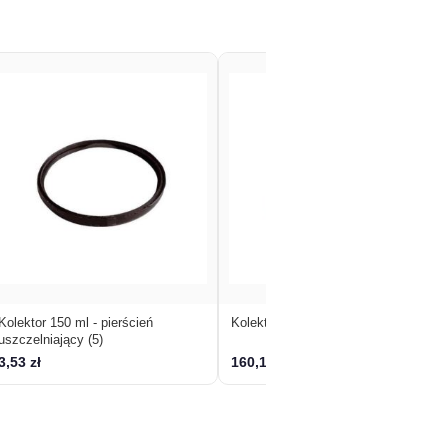
Kolektor 150 ml - pierścień
Kolektor 150 ml- kpl (1)
uszczelniający (5)
3,53 zł
160,15 zł