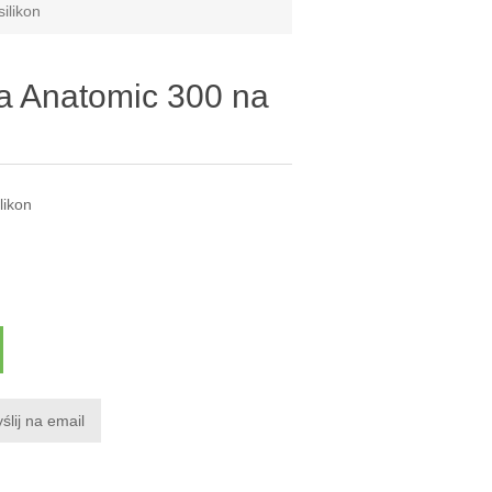
ilikon
ra Anatomic 300 na
likon
ślij na email