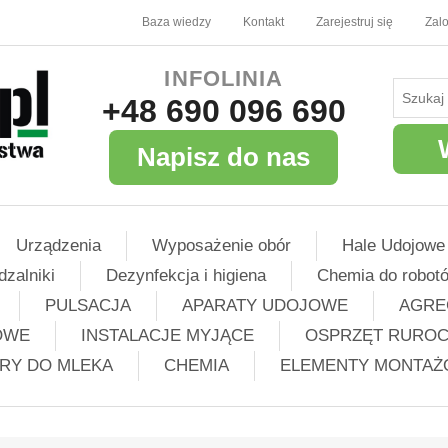
Baza wiedzy
Kontakt
Zarejestruj się
Zalo
INFOLINIA
+48 690 096 690
Napisz do nas
Urządzenia
Wyposażenie obór
Hale Udojowe
dzalniki
Dezynfekcja i higiena
Chemia do robot
PULSACJA
APARATY UDOJOWE
AGRE
OWE
INSTALACJE MYJĄCE
OSPRZĘT RURO
TRY DO MLEKA
CHEMIA
ELEMENTY MONTA