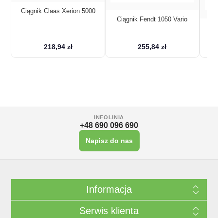
Ciągnik Claas Xerion 5000
Ciągnik Fendt 1050 Vario
Cią
ł
218,94 zł
255,84 zł
INFOLINIA
+48 690 096 690
Napisz do nas
Informacja
Serwis klienta