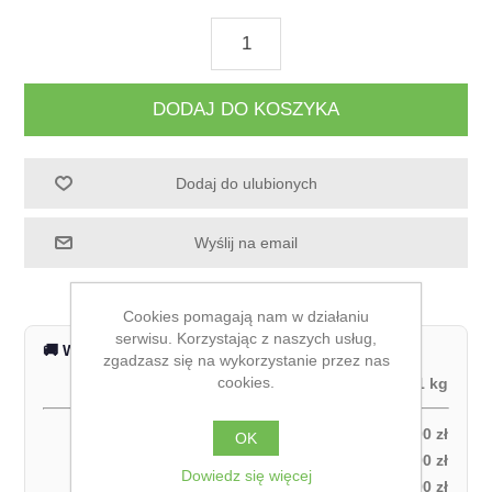
DODAJ DO KOSZYKA
Dodaj do ulubionych
Wyślij na email
Cookies pomagają nam w działaniu
serwisu. Korzystając z naszych usług,
🚚 Wysyłka na terenie całej Polski
zgadzasz się na wykorzystanie przez nas
cookies.
Waga produktu:
1 kg
Odbiór własny:
0,00 zł
OK
Kurier DPD – za pobraniem (1 paczka):
27,00 zł
Dowiedz się więcej
Kurier DPD – przedpłata (1 paczka):
21,00 zł