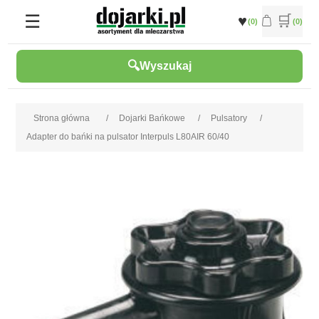
(0)
(0)
Wyszukaj
Strona główna
/
Dojarki Bańkowe
/
Pulsatory
/
Adapter do bańki na pulsator Interpuls L80AIR 60/40