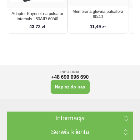
Membrana główna pulsatora
Adapter Bayonet na pulsator
Mem
60/40
Interpuls L80AIR 60/40
p
43,72 zł
11,49 zł
INFOLINIA
+48 690 096 690
Napisz do nas
Informacja
Serwis klienta